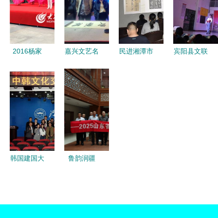
会与文化艺
广场文化活
术展在伦敦
文化自信
术交流活动
动优秀组织
开幕与系列
组织文化艺
圆满举办
奖，组织文
文化艺术交
术交流活动
化艺术交流
流活动
2016杨家
嘉兴文艺名
民进湘潭市
宾阳县文联
显成效
埠风筝年画
家走进九寨
文艺支部学
倾情呈现
文化活动隆
沟县 文化
习新会章并
“决胜全面
重开幕 缤
交融的艺术
开展文化艺
小康，决战
纷民俗演绎
之旅
术交流活动
脱贫攻
文化新篇章
坚”文艺汇
演暨文化艺
术交流
韩国建国大
鲁韵润疆
学来我校举
文化连心
办中韩文化
——山东文
交流活动，
艺名家赴喀
共促文化艺
什采风交流