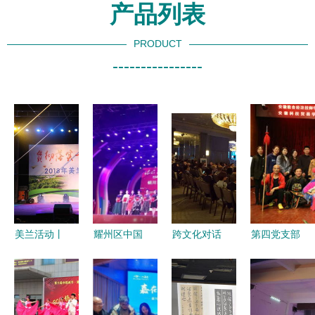
产品列表
PRODUCT
----------------
美兰活动丨
耀州区中国
跨文化对话
第四党支部
精彩纷呈
舞艺术培训
中的共享洞
组织观看非
文化扶贫进
学校荣获铜
见——评点
遗文艺展演
万家文艺晚
川市第25届
中国当代艺
活动 坚定